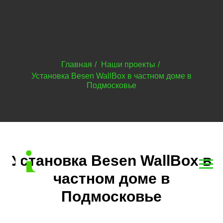
Главная
/
Наши проекты
/
Установка Besen WallBox в частном доме в
Подмосковье
Установка Besen WallBox в
частном доме в
Подмосковье